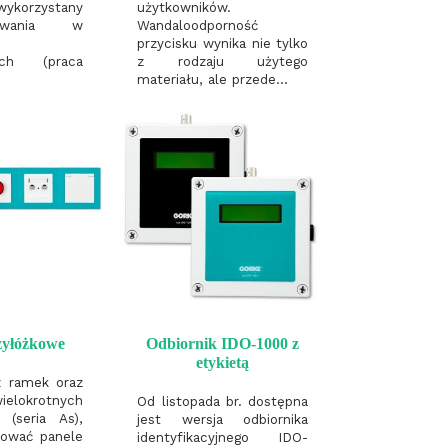
ykorzystany
użytkowników.
owania w
Wandaloodporność
przycisku wynika nie tylko
ych (praca
z rodzaju użytego
materiału, ale przede...
zyłóżkowe
Odbiornik IDO-1000 z
etykietą
z ramek oraz
lokrotnych
Od listopada br. dostępna
 (seria As),
jest wersja odbiornika
ować panele
identyfikacyjnego IDO-