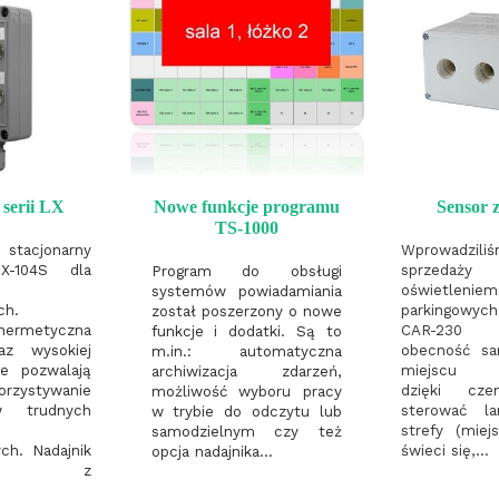
serii LX
Nowe funkcje programu
Sensor z
TS-1000
 stacjonarny
Wprowadz
NX-104S dla
sprzedaży 
Program do obsługi
oświetlen
systemów powiadamiania
ch.
parkingowy
został poszerzony o nowe
ermetyczna
CAR-230
funkcje i dodatki. Są to
az wysokiej
obecność s
m.in.: automatyczna
ze pozwalają
miejscu p
archiwizacja zdarzeń,
ystywanie
dzięki cz
możliwość wyboru pracy
w trudnych
sterować l
w trybie do odczytu lub
strefy (mie
samodzielnym czy też
ch. Nadajnik
świeci się,...
opcja nadajnika...
acuje z