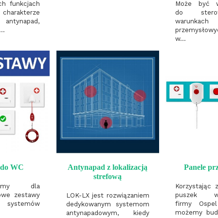
h funkcjach
Może być w
harakterze
do ster
 antynapad,
warunkach
..
przemysłow
w...
y do WC
Antynapad z lokalizacją
Panele pr
strefową
aliśmy dla
Korzystając 
owe zestawy
puszek wie
LOK-LX jest rozwiązaniem
 systemów
firmy Ospel
dedykowanym systemom
możemy bud
antynapadowym, kiedy