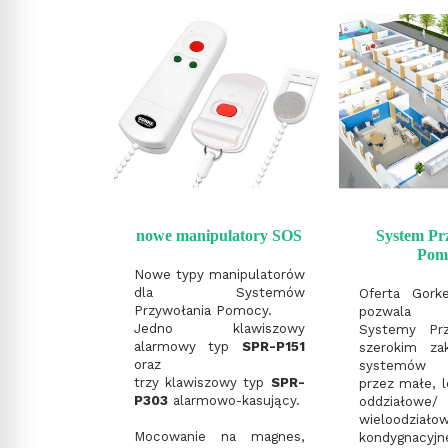
nowe manipulatory SOS
System Pr
Pom
Nowe typy manipulatorów
dla Systemów
Oferta Gorke
Przywołania Pomocy.
pozwala r
Jedno klawiszowy
Systemy Pr
alarmowy typ
SPR-P151
szerokim za
oraz
systemów 
trzy klawiszowy typ
SPR-
przez małe, l
P303
alarmowo-kasujący.
oddziałowe/
wieloodziało
Mocowanie na magnes,
kondygna