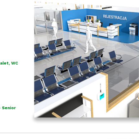
alet, WC
 Senior