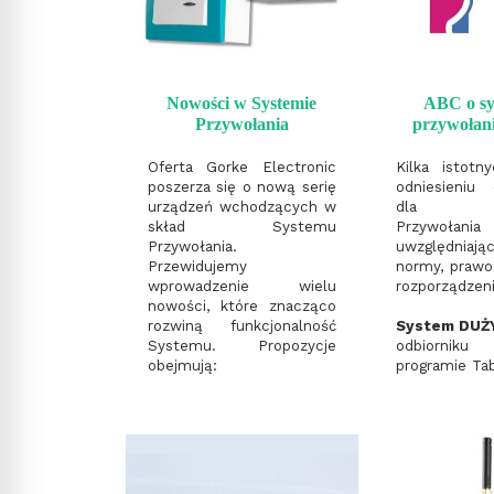
Nowości w Systemie
ABC o s
Przywołania
przywołan
Oferta Gorke Electronic
Kilka istot
poszerza się o nową serię
odniesieniu
urządzeń wchodzących w
dla Sy
skład Systemu
Przywołan
Przywołania.
uwzględniają
Przewidujemy
normy, prawo
wprowadzenie wielu
rozporządzeni
nowości, które znacząco
rozwiną funkcjonalność
System DUŻ
Systemu. Propozycje
odbiorniku
obejmują:
programie Tabl