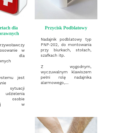
etach dla
Przycisk Podblatowy
sprawnych
Nadajnik podblatowy typ
PNP-202, do montowania
zywoławczy
przy biurkach, stołach,
tosowanie w
szafkach itp.
ach dla
awnych
Z wygodnym,
wyczuwalnym klawiszem
pełni rolę nadajnika
ystemu jest
alarmowego,...
anie
a sytuacji
 udzielenia
 osobie
ającej w