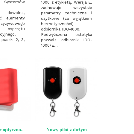
e Systemów
1000 z etykietą. Wersja E,
zachowuje wszystkie
ja dowolna,
parametry techniczne i
ć elementy
użytkowe (za wyjątkiem
zyzywowego
hermetyczności)
sprzętu
odbiornika IDO-1000.
acyjnego.
Podwyższona estetyka
puszki 2, 3,
pozwala odbiornik IDO-
1000/E...
r optyczno-
Nowy pilot z dużym