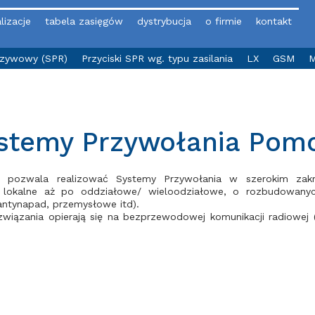
lizacje
tabela zasięgów
dystrybucja
o firmie
kontakt
yzywowy (SPR)
Przyciski SPR wg. typu zasilania
LX
GSM
M
stemy Przywołania Pom
ic pozwala realizować Systemy Przywołania w szerokim za
 lokalne aż po oddziałowe/ wieloodziałowe, o rozbudowanyc
antynapad, przemysłowe itd).
wiązania opierają się na bezprzewodowej komunikacji radiowej