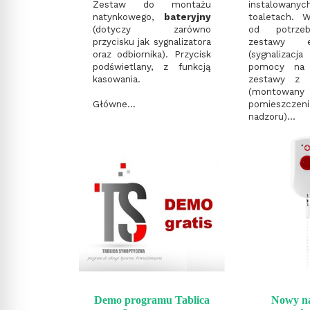
Zestaw do montażu
instalo
natynkowego,
bateryjny
toaletach. W
(dotyczy zarówno
od potrz
przycisku jak sygnalizatora
zestawy e
oraz odbiornika). Przycisk
(sygnalizacja
podświetlany, z funkcją
pomocy na 
kasowania.
zestawy z o
(monto
Główne...
pomieszczeni
nadzoru)...
Demo programu Tablica
Nowy n