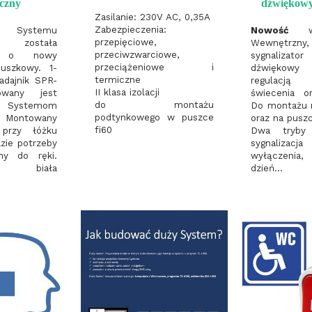
czny
dźwiękow
Zasilanie: 230V AC, 0,35A
Zabezpieczenia:
Systemu
Nowość
w 
przepięciowe,
ia została
Wewnętrzn
przeciwzwarciowe,
na o nowy
sygnalizato
przeciążeniowe i
cuszkowy. 1-
dźwiękowy
termiczne
adajnik SPR-
regulacją
II klasa izolacji
owany jest
świecenia o
do montażu
 Systemom
Do montażu 
podtynkowego w puszce
. Montowany
oraz na pusz
fi60
 przy łóżku
Dwa tryby 
zie potrzeby
sygnalizacj
ny do ręki.
wyłączenia
na biała
dzień...