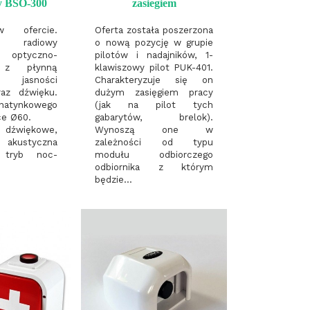
y BSO-300
zasiegiem
ofercie.
Oferta została poszerzona
y, radiowy
o nową pozycję w grupie
r optyczno-
pilotów i nadajników, 1-
 z płynną
klawiszowy pilot PUK-401.
 jasności
Charakteryzuje się on
raz dźwięku.
dużym zasięgiem pracy
natynkowego
(jak na pilot tych
ce Ø60.
gabarytów, brelok).
dźwiękowe,
Wynoszą one w
a akustyczna
zależności od typu
, tryb noc-
modułu odbiorczego
odbiornika z którym
będzie...