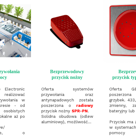
zywołania
Bezprzewodowy
Bezprz
ocy
przycisk nożny
przycisk t
 Electronic
Oferta systemów
Oferta G
ealizować
przywołania oraz
poszerzona
zywołania w
antynapadowych została
grzybek. 433
kresie - od
poszerzona o
radiowy
zmienny, z
osobistych
przycisk nożny
SPR-PN
.
bateryjny lu
okalne aż po
Solidna obudowa (odlew
aluminiowy), możliwość...
Przycisk ma 
we/
w systemach
cyjne, o
pomocy (a