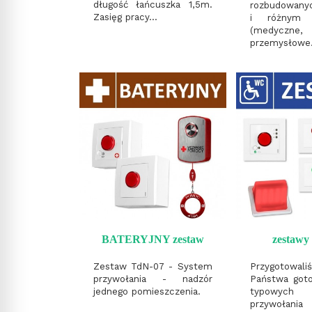
długość łańcuszka 1,5m.
rozbudowanyc
Zasięg pracy...
i różnym c
(medyczne,
przemysłowe.
BATERYJNY zestaw
zestaw
Zestaw TdN-07 - System
Przygotow
przywołania - nadzór
Państwa got
jednego pomieszczenia.
typowych
przywołania