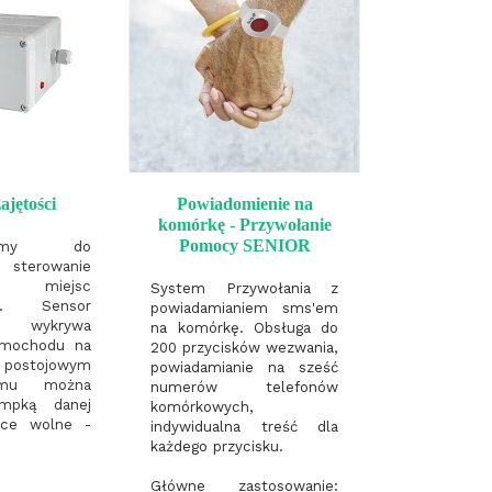
ajętości
Powiadomienie na
komórkę - Przywołanie
Pomocy SENIOR
iliśmy do
sterowanie
iem miejsc
System Przywołania z
ch. Sensor
powiadamianiem sms'em
 wykrywa
na komórkę. Obsługa do
amochodu na
200 przycisków wezwania,
ostojowym
powiadamianie na sześć
emu można
numerów telefonów
ampką danej
komórkowych,
jsce wolne -
indywidualna treść dla
każdego przycisku.
Główne zastosowanie: