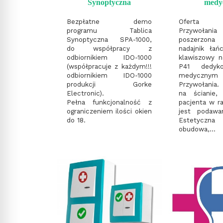
Synoptyczna
medy
Bezpłatne demo
Oferta 
programu Tablica
Przywołan
Synoptyczna SPA-1000,
poszerzo
do współpracy z
nadajnik łań
odbiornikiem IDO-1000
klawiszowy n
(współpracuje z każdym!!!
P41 dedyk
odbiornikiem IDO-1000
medycznym
produkcji Gorke
Przywołania
Electronic).
na ścianie,
Pełna funkcjonalność z
pacjenta w ra
ograniczeniem ilości okien
jest podawa
do 18.
Estetycz
obudowa,...