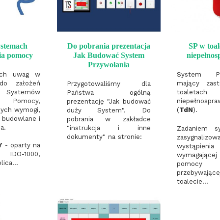
ystemach
Do pobrania prezentacja
SP w toal
ia pomocy
Jak Budować System
niepełno
Przywołania
nych uwag w
System Pr
 do założeń
mający zas
Przygotowaliśmy dla
stemów
toalet
Państwa ogólną
ia Pomocy,
niepełnospr
prezentację "Jak budować
cych wymogi,
(
TdN
).
duży System". Do
 budowlane i
pobrania w zakładce
a.
"instrukcja i inne
Zadaniem s
dokumenty" na stronie:
zasygnalizow
Y
-
oparty na
wystąpieni
 IDO-1000,
wymagającej
ica...
pomocy
przebyw
toalecie...