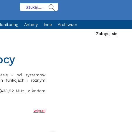
onitoring
Anteny
Inne
Archiwum
Zaloguj się
ocy
kresie - od systemów
h funkcjach i różnym
 (433,92 MHz, z kodem
więcej