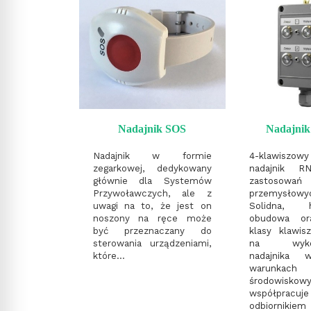
Nadajnik SOS
Nadajnik 
Nadajnik w formie
4-klawiszowy
zegarkowej, dedykowany
nadajnik R
głównie dla Systemów
zastosowań
Przywoławczych, ale z
przemysłowy
uwagi na to, że jest on
Solidna, h
noszony na ręce może
obudowa or
być przeznaczany do
klasy klawis
sterowania urządzeniami,
na wykorz
które...
nadajnika 
warunkach
środowiskowy
współpr
odbiornikiem