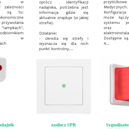
wanych w
przyłóżkow
oprócz identyfikacji
 zależności
Medycznych.
nadajnika, potrzebna jest
eb są to:
Konfigurac
informacja gdzie się
konomiczne
może łączy
aktualnie znajduje (w jakiej
 przywołania
systemu pr
strefie).
"lampkach",
oraz o
dbiornikiem
elektroinstal
Działanie:
wany w
Dostępne są 
- określa się strefy i
ach
4...
wyznacza się dla nich
punkt kontrolny,...
adajnik
zasilacz SPR
Sygnalizato