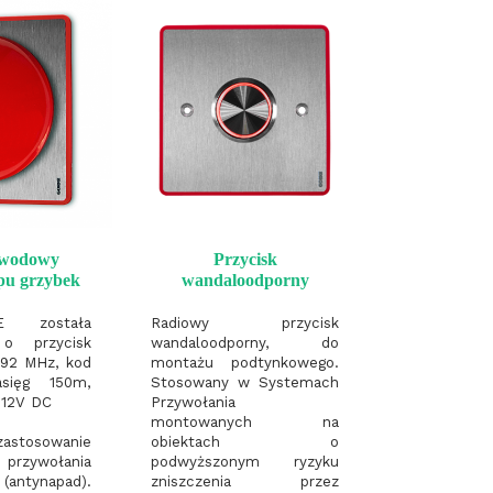
ewodowy
Przycisk
ypu grzybek
wandaloodporny
E została
Radiowy przycisk
 o przycisk
wandaloodporny, do
,92 MHz, kod
montażu podtynkowego.
asięg 150m,
Stosowany w Systemach
b 12V DC
Przywołania
montowanych na
zastosowanie
obiektach o
 przywołania
podwyższonym ryzyku
ntynapad).
zniszczenia przez