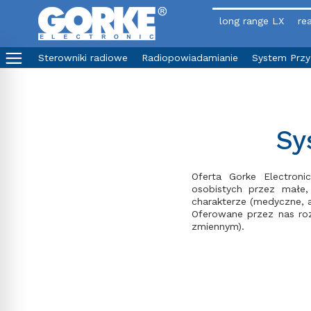
long range LX
rea
Sterowniki radiowe
Radiopowiadamianie
System Prz
Sy
Oferta Gorke Electron
osobistych przez małe,
charakterze (medyczne, 
Oferowane przez nas roz
zmiennym).