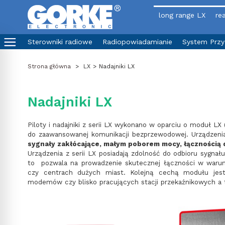
long range LX
rea
Sterowniki radiowe
Radiopowiadamianie
System Prz
Strona główna
>
LX
>
Nadajniki LX
Nadajniki LX
Piloty i nadajniki z serii LX wykonano w oparciu o moduł L
do zaawansowanej komunikacji bezprzewodowej. Urządzenia
sygnały zakłócające, małym poborem mocy, łącznością
Urządzenia z serii LX posiadają zdolność do odbioru sygnał
to pozwala na prowadzenie skutecznej łączności w waru
czy centrach dużych miast. Kolejną cechą modułu jes
modemów czy blisko pracujących stacji przekaźnikowych a 