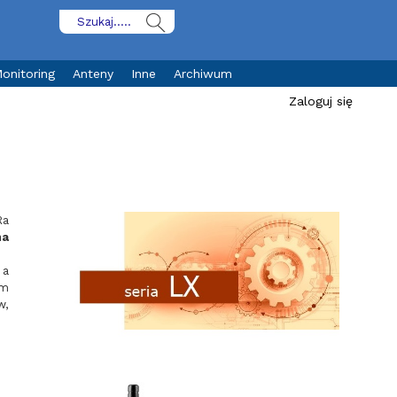
onitoring
Anteny
Inne
Archiwum
Zaloguj się
Ra
na
 a
ym
w,