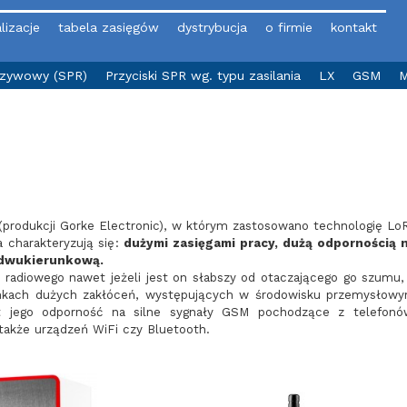
lizacje
tabela zasięgów
dystrybucja
o firmie
kontakt
yzywowy (SPR)
Przyciski SPR wg. typu zasilania
LX
GSM
M
X (produkcji Gorke Electronic), w którym zastosowano technologię Lo
 charakteryzują się:
dużymi zasięgami pracy, dużą odpornością 
 dwukierunkową.
u radiowego nawet jeżeli jest on słabszy od otaczającego go szumu,
nkach dużych zakłóceń, występujących w środowisku przemysłow
t jego odporność na silne sygnały GSM pochodzące z telefonó
także urządzeń WiFi czy Bluetooth.