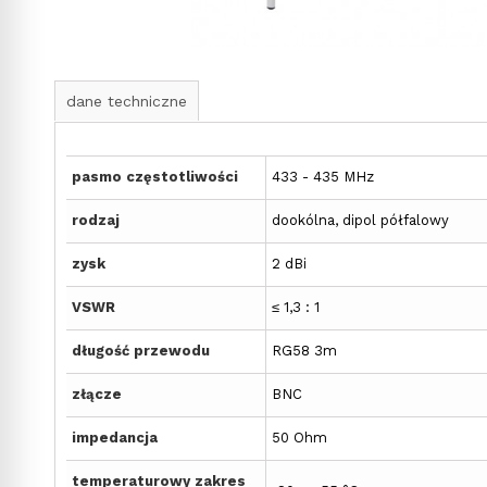
dane techniczne
pasmo częstotliwości
433 - 435 MHz
rodzaj
dookólna, dipol półfalowy
zysk
2 dBi
VSWR
≤ 1,3 : 1
długość przewodu
RG58 3m
złącze
BNC
impedancja
50 Ohm
temperaturowy zakres