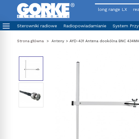
long range LX
rea
Sterowniki radiowe
Radiopowiadamianie
System Prz
Strona główna
>
Anteny
>
AYD-431 Antena dookólna BNC 434MH