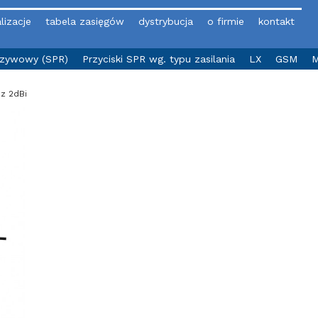
lizacje
tabela zasięgów
dystrybucja
o firmie
kontakt
yzywowy (SPR)
Przyciski SPR wg. typu zasilania
LX
GSM
M
z 2dBi