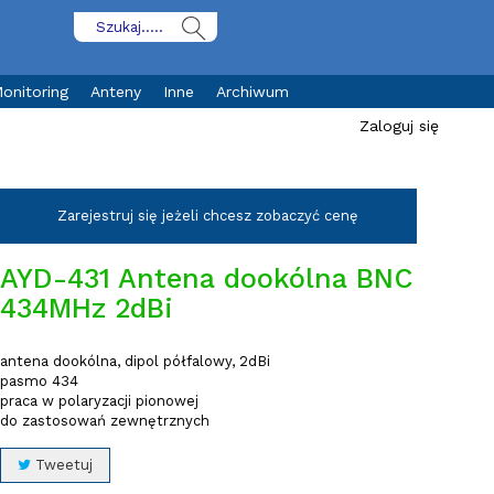
onitoring
Anteny
Inne
Archiwum
Zaloguj się
Zarejestruj się jeżeli chcesz zobaczyć cenę
AYD-431 Antena dookólna BNC
434MHz 2dBi
antena dookólna, dipol półfalowy, 2dBi
pasmo 434
praca w polaryzacji pionowej
do zastosowań zewnętrznych
Tweetuj