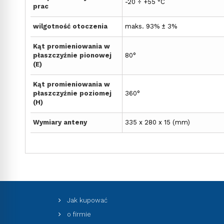
-20 ÷ +55 °C
prac
wilgotność otoczenia
maks. 93% ± 3%
Kąt promieniowania w
płaszczyźnie pionowej
80°
(E)
Kąt promieniowania w
płaszczyźnie poziomej
360°
(H)
Wymiary anteny
335 x 280 x 15 (mm)
Jak kupować
o firmie