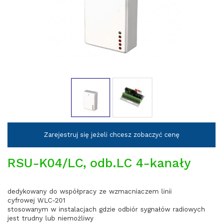
Zarejestruj się jeżeli chcesz zobaczyć cenę
RSU-K04/LC, odb.LC 4-kanały
dedykowany do współpracy ze wzmacniaczem linii
cyfrowej WLC-201
stosowanym w instalacjach gdzie odbiór sygnałów radiowych
jest trudny lub niemożliwy