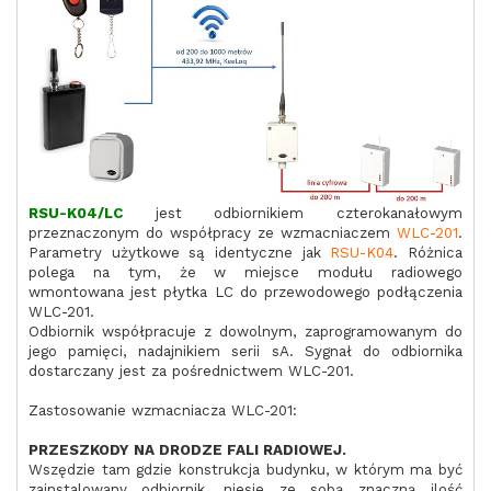
RSU-K04/LC
jest odbiornikiem czterokanałowym
przeznaczonym do współpracy ze wzmacniaczem
WLC-201
.
Parametry użytkowe są identyczne jak
RSU-K04
. Różnica
polega na tym, że w miejsce modułu radiowego
wmontowana jest płytka LC do przewodowego podłączenia
WLC-201.
Odbiornik współpracuje z dowolnym, zaprogramowanym do
jego pamięci, nadajnikiem serii sA. Sygnał do odbiornika
dostarczany jest za pośrednictwem WLC-201.
Zastosowanie wzmacniacza WLC-201:
PRZESZKODY NA DRODZE FALI RADIOWEJ.
Wszędzie tam gdzie konstrukcja budynku, w którym ma być
zainstalowany odbiornik, niesie ze sobą znaczną ilość