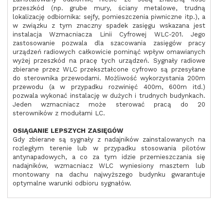
przeszkód (np. grube mury, ściany metalowe, trudną
lokalizację odbiornika: sejfy, pomieszczenia piwniczne itp.), a
w związku z tym znaczny spadek zasięgu wskazana jest
instalacja Wzmacniacza Linii Cyfrowej WLC-201. Jego
zastosowanie pozwala dla szacowania zasięgów pracy
urządzeń radiowych całkowicie pominąć wpływ omawianych
wyżej przeszkód na pracę tych urządzeń. Sygnały radiowe
zbierane przez WLC przekształcone cyfrowo są przesyłane
do sterownika przewodami. Możliwość wykorzystania 200m
przewodu (a w przypadku rozwinięć 400m, 600m itd.)
pozwala wykonać instalację w dużych i trudnych budynkach.
Jeden wzmacniacz może sterować pracą do 20
sterowników z modułami LC.
OSIĄGANIE LEPSZYCH ZASIĘGÓW
Gdy zbierane są sygnały z nadajników zainstalowanych na
rozległym terenie lub w przypadku stosowania pilotów
antynapadowych, a co za tym idzie przemieszczania się
nadajników, wzmacniacz WLC wyniesiony masztem lub
montowany na dachu najwyższego budynku gwarantuje
optymalne warunki odbioru sygnałów.