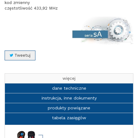
kod zmienny
częstotliwość 433,92 MHz
Tweetuj
więcej
dane techniczne
instrukcja, inne dokumenty
produkty powiązane
tabela zasięgów