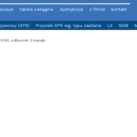
lizacje
tabela zasięgów
dystrybucja
o firmie
kontakt
yzywowy (SPR)
Przyciski SPR wg. typu zasilania
LX
GSM
M
V/H2, odbiornik 2-kanały