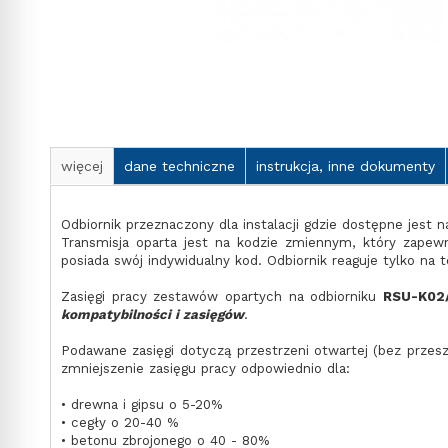
więcej
dane techniczne
instrukcja, inne dokumenty
Odbiornik przeznaczony dla instalacji gdzie dostępne jest 
Transmisja oparta jest na kodzie zmiennym, który zapew
posiada swój indywidualny kod. Odbiornik reaguje tylko na
Zasięgi pracy zestawów opartych na odbiorniku
RSU-K02
kompatybilności i zasięgów
.
Podawane zasięgi dotyczą przestrzeni otwartej (bez przeszk
zmniejszenie zasięgu pracy odpowiednio dla:
• drewna i gipsu o 5-20%
• cegły o 20-40 %
• betonu zbrojonego o 40 - 80%