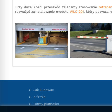
Przy dużej ilości przeszkód zalecamy stosowanie
retrans
rozważyć zainstalowanie modułu
WLC-201
, który pozwala 
Jak kupować
o firmie
Formy płatności