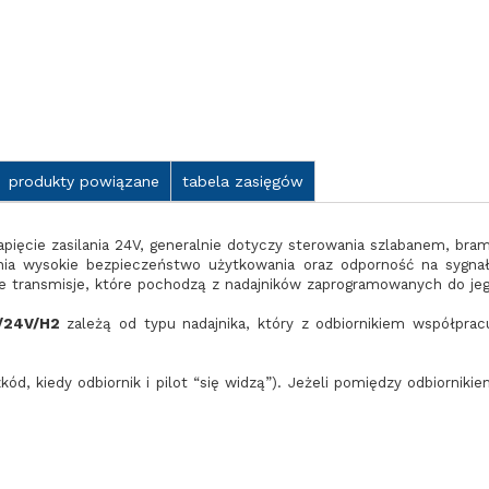
produkty powiązane
tabela zasięgów
napięcie zasilania 24V, generalnie dotyczy sterowania szlabanem, bra
nia wysokie bezpieczeństwo użytkowania oraz odporność na sygna
 te transmisje, które pochodzą z nadajników zaprogramowanych do je
/24V/H2
zależą od typu nadajnika, który z odbiornikiem współpra
ód, kiedy odbiornik i pilot “się widzą”). Jeżeli pomiędzy odbiornikie