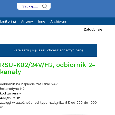
onitoring
Anteny
Inne
Archiwum
Zaloguj się
Zarejestruj się jeżeli chcesz zobaczyć cenę
RSU-K02/24V/H2, odbiornik 2-
kanały
odbiornik na napięcie zasilanie 24V
heterodyn
a H2
kod zmienny
433,92 MHz
zasięgi w zależności od typu nadajnika GE od 200 do 1000
m