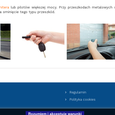
mitera
lub pilotów większej mocy. Przy przeszkodach metalowych s
na ominięcie tego typu przeszkód.
Regulamin
Polityka cookies
Rozumiem i akceptuje warunki