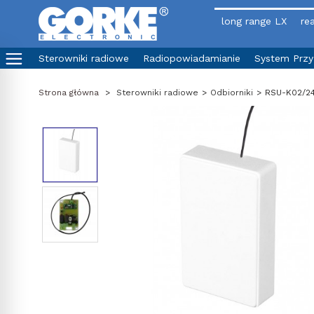
long range LX
rea
Sterowniki radiowe
Radiopowiadamianie
System Prz
Strona główna
>
Sterowniki radiowe
>
Odbiorniki
>
RSU-K02/24