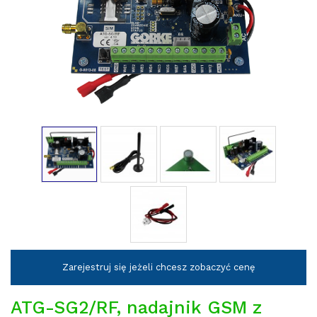
Zarejestruj się jeżeli chcesz zobaczyć cenę
ATG-SG2/RF, nadajnik GSM z