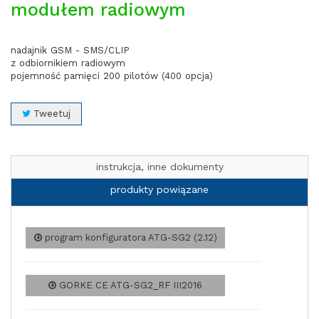
modułem radiowym
nadajnik GSM - SMS/CLIP
z odbiornikiem radiowym
pojemność pamięci 200 pilotów (400 opcja)
Tweetuj
instrukcja, inne dokumenty
produkty powiązane
program konfiguratora ATG-SG2 (2.12)
GORKE CE ATG-SG2_RF III2016