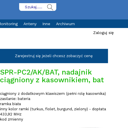
onitoring
Anteny
Inne
Archiwum
Zaloguj się
Zarejestruj się jeżeli chcesz zobaczyć cenę
SPR-PC2/AK/BAT, nadajnik
ciągniony z kasownikiem, bat
ciągniony z dodatkowym klawiszem (pełni rolę kasownika)
zasilanie: bateria
ramka biała
inny kolor ramki (turkus, fiolet, burgund, zielony) - dopłata
433,92 MHz
kod zmienny