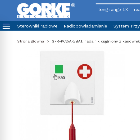
long range LX
rea
Sterowniki radiowe
Radiopowiadamianie
System Prz
Strona główna
>
SPR-PC2/AK/BAT, nadajnik ciągniony z kasownik