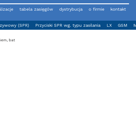
lizacje
tabela zasięgów
dystrybucja
o firmie
kontakt
yzywowy (SPR)
Przyciski SPR wg. typu zasilania
LX
GSM
M
iem, bat