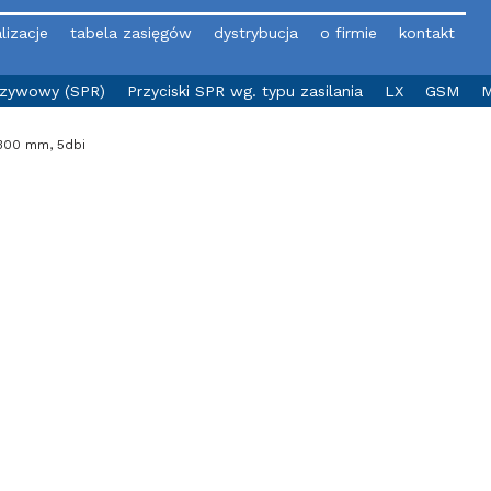
lizacje
tabela zasięgów
dystrybucja
o firmie
kontakt
yzywowy (SPR)
Przyciski SPR wg. typu zasilania
LX
GSM
M
300 mm, 5dbi