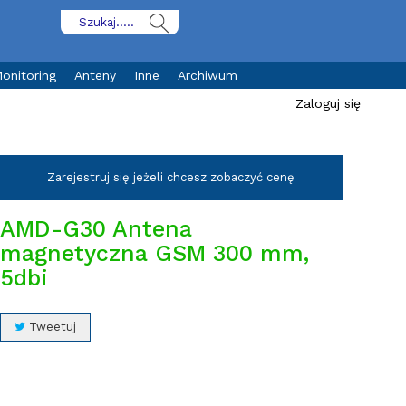
onitoring
Anteny
Inne
Archiwum
Zaloguj się
Zarejestruj się jeżeli chcesz zobaczyć cenę
AMD-G30 Antena
magnetyczna GSM 300 mm,
5dbi
Tweetuj