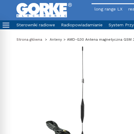
long range LX
rea
Sterowniki radiowe
Radiopowiadamianie
System Prz
Strona główna
>
Anteny
>
AMD-G30 Antena magnetyczna GSM 