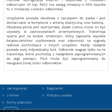
metrów. Konfiguracja RNB-101 i odbiornika z modułem
odbiorczym H1 (np. RSU) ma zasięg mniejszy o 50% (wynika
to z mniejszej czułości odbiornika).
Urządzenie posiada obudowę z zaczepem do paska i jest
dostarczane w komplecie z anteną elastyczną oraz baterią.
Obudowa pilota jest wytrzymała, dzięki czemu może on być
używany w zastosowaniach przemysłowych. Transmisja
oparta jest na kodzie zmiennym, który zapewnia wysokie
bezpieczeństwo użytkowania oraz odporność na sygnały
radiowe pochodzące z innych urządzeń. Każdy nadajnik
posiada swój indywidualny kod. Odbiornik reaguje tylko na te
transmisje, które pochodzą z nadajników zaprogramowanych
do jego pamięci. Pilot może być zaprogramowany do
nieograniczonej ilości odbiorników.
Jak kupować
Regulamin
o firmie
Polityka cookies
Formy płatności