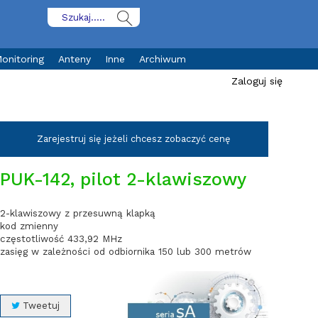
onitoring
Anteny
Inne
Archiwum
Zaloguj się
Zarejestruj się jeżeli chcesz zobaczyć cenę
PUK-142, pilot 2-klawiszowy
2-klawiszowy z przesuwną klapką
kod zmienny
częstotliwość 433,92 MHz
zasięg w zależności od odbiornika 150 lub 300 metrów
Tweetuj