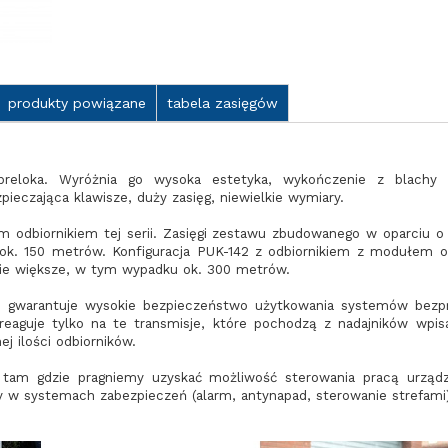
produkty powiązane
tabela zasięgów
reloka. Wyróżnia go wysoka estetyka, wykończenie z blachy n
eczająca klawisze, duży zasięg, niewielkie wymiary.
 odbiornikiem tej serii. Zasięgi zestawu zbudowanego w oparciu o 
ok. 150 metrów. Konfiguracja PUK-142 z odbiornikiem z modułem 
tnie większe, w tym wypadku ok. 300 metrów.
co gwarantuje wysokie bezpieczeństwo użytkowania systemów bez
 reaguje tylko na te transmisje, które pochodzą z nadajników wpi
j ilości odbiorników.
tam gdzie pragniemy uzyskać możliwość sterowania pracą urządze
y w systemach zabezpieczeń (alarm, antynapad, sterowanie strefami