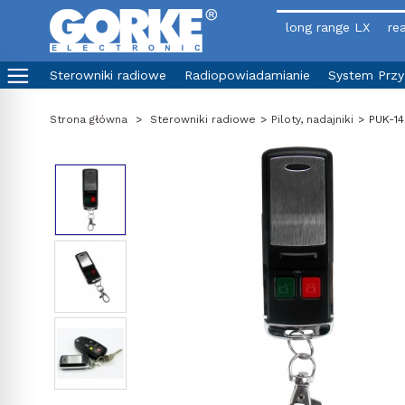
long range LX
rea
Sterowniki radiowe
Radiopowiadamianie
System Prz
Strona główna
>
Sterowniki radiowe
>
Piloty, nadajniki
>
PUK-14