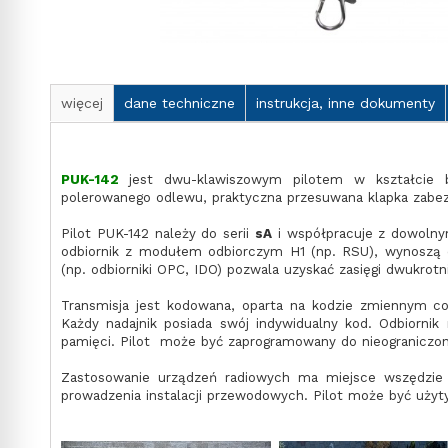
więcej
dane techniczne
instrukcja, inne dokumenty
PUK-142
jest dwu-klawiszowym pilotem w kształcie b
polerowanego odlewu, praktyczna przesuwana klapka zabezpi
Pilot PUK-142 należy do serii
sA
i współpracuje z dowolnym
odbiornik z modułem odbiorczym H1 (np. RSU), wynoszą 
(np. odbiorniki OPC, IDO) pozwala uzyskać zasięgi dwukro
Transmisja jest kodowana, oparta na kodzie zmiennym 
Każdy nadajnik posiada swój indywidualny kod. Odbiornik
pamięci. Pilot może być zaprogramowany do nieograniczone
Zastosowanie urządzeń radiowych ma miejsce wszędzie 
prowadzenia instalacji przewodowych. Pilot może być użyt