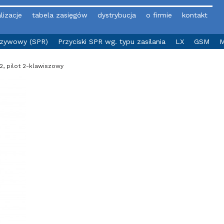
lizacje
tabela zasięgów
dystrybucja
o firmie
kontakt
yzywowy (SPR)
Przyciski SPR wg. typu zasilania
LX
GSM
M
2, pilot 2-klawiszowy