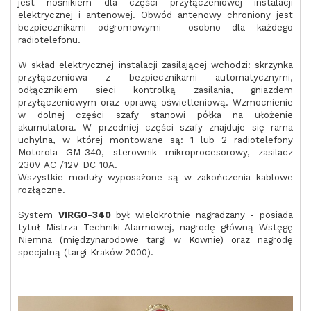
jest nośnikiem dla części przyłączeniowej instalacji
elektrycznej i antenowej. Obwód antenowy chroniony jest
bezpiecznikami odgromowymi - osobno dla każdego
radiotelefonu.
W skład elektrycznej instalacji zasilającej wchodzi: skrzynka
przyłączeniowa z bezpiecznikami automatycznymi,
odłącznikiem sieci kontrolką zasilania, gniazdem
przyłączeniowym oraz oprawą oświetleniową. Wzmocnienie
w dolnej części szafy stanowi półka na ułożenie
akumulatora. W przedniej części szafy znajduje się rama
uchylna, w której montowane są: 1 lub 2 radiotelefony
Motorola GM-340, sterownik mikroprocesorowy, zasilacz
230V AC /12V DC 10A.
Wszystkie moduły wyposażone są w zakończenia kablowe
rozłączne.
System
VIRGO-340
był wielokrotnie nagradzany - posiada
tytuł Mistrza Techniki Alarmowej, nagrodę główną Wstęgę
Niemna (międzynarodowe targi w Kownie) oraz nagrodę
specjalną (targi Kraków'2000).