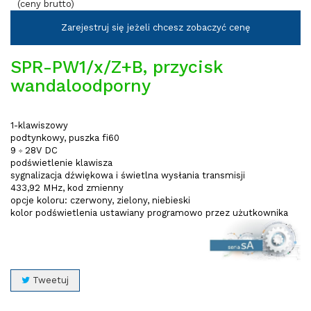
(ceny brutto)
Zarejestruj się jeżeli chcesz zobaczyć cenę
SPR-PW1/x/Z+B, przycisk
wandaloodporny
1-klawiszowy
podtynkowy, puszka fi60
9
28V DC
÷
podświetlenie klawisza
sygnalizacja dźwiękowa i świetlna wysłania transmisji
433,92 MHz, kod zmienny
opcje koloru: czerwony, zielony, niebieski
kolor podświetlenia ustawiany programowo przez użutkownika
Tweetuj