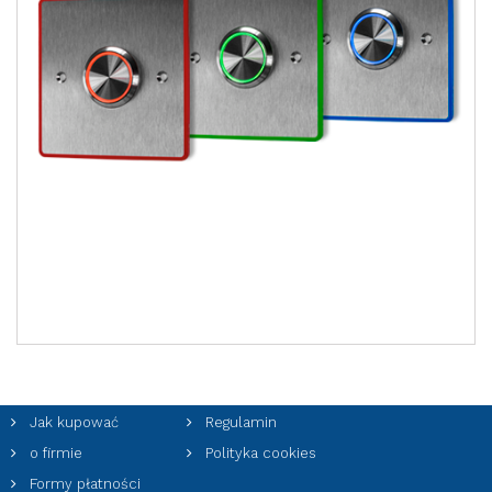
a
Jak kupować
Regulamin
o firmie
Polityka cookies
Formy płatności