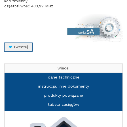
kod zmienny
częstotliwość 433,92 MHz
Tweetuj
więcej
dane techniczne
instrukcja, inne dokumenty
produkty powiązane
tabela zasięgów