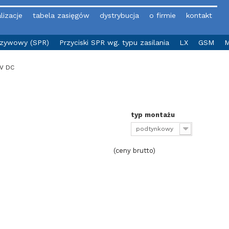
lizacje
tabela zasięgów
dystrybucja
o firmie
kontakt
yzywowy (SPR)
Przyciski SPR wg. typu zasilania
LX
GSM
M
2V DC
typ montażu
podtynkowy
(ceny brutto)