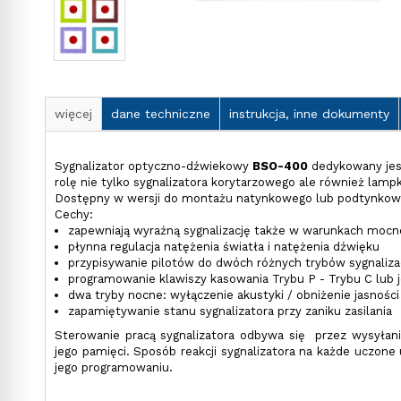
więcej
dane techniczne
instrukcja, inne dokumenty
Sygnalizator optyczno-dźwiekowy
BSO-400
dedykowany jes
rolę nie tylko sygnalizatora korytarzowego ale również lampk
Dostępny w wersji do montażu natynkowego lub podtynkowe
Cechy:
zapewniają wyraźną sygnalizację także w warunkach mocn
płynna regulacja natężenia światła i natężenia dźwięku
przypisywanie pilotów do dwóch różnych trybów sygnalizacj
programowanie klawiszy kasowania Trybu P - Trybu C lub j
dwa tryby nocne: wyłączenie akustyki / obniżenie jasności
zapamiętywanie stanu sygnalizatora przy zaniku zasilania
Sterowanie pracą sygnalizatora odbywa się przez wysyłani
jego pamięci. Sposób reakcji sygnalizatora na każde uczone 
jego programowaniu.