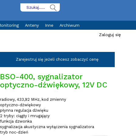
onitoring
Anteny
Inne
Archiwum
Zaloguj się
Zarejestruj się jeżeli chcesz zobaczyć cenę
BSO-400, sygnalizator
optyczno-dźwiękowy, 12V DC
radiowy, 433,92 MHz, kod zmienny
optyczno-dźwiękowy
płynna regulacja dźwięku
2 tryby: ciągły i mrugający
funkcja dzwonka
sygnalizacja akustyczna wyłączenia sygnalizatora
tryb noc-dzień