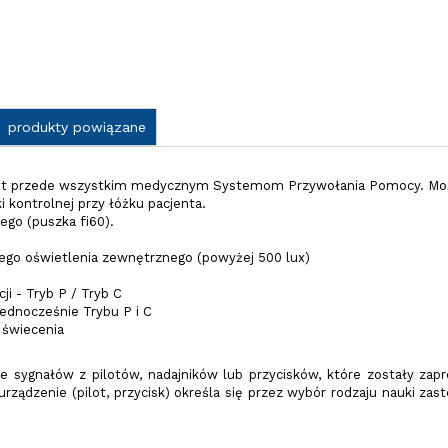
produkty powiązane
t przede wszystkim medycznym Systemom Przywołania Pomocy. Moż
i kontrolnej przy łóżku pacjenta.
go (puszka fi60).
ego oświetlenia zewnętrznego (powyżej 500 lux)
i - Tryb P / Tryb C
ednocześnie Trybu P i C
 świecenia
e sygnałów z pilotów, nadajników lub przycisków, które zostały za
urządzenie (pilot, przycisk) określa się przez wybór rodzaju nauki za