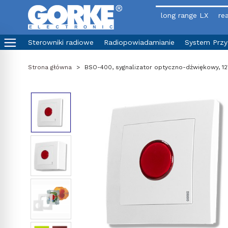
long range LX
rea
Sterowniki radiowe
Radiopowiadamianie
System Prz
Strona główna
>
BSO-400, sygnalizator optyczno-dźwiękowy, 1