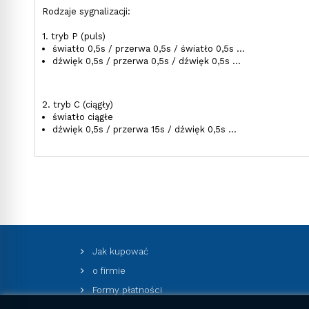
Rodzaje sygnalizacji:
1. tryb P (puls)
światło 0,5s / przerwa 0,5s / światło 0,5s ...
dźwięk 0,5s / przerwa 0,5s / dźwięk 0,5s ...
2. tryb C (ciągły)
światło ciągłe
dźwięk 0,5s / przerwa 15s / dźwięk 0,5s ...
Jak kupować
o firmie
Formy płatności