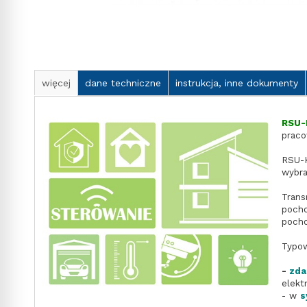
więcej
dane techniczne
instrukcja, inne dokumenty
RSU-
praco
RSU-K
wybra
Trans
pocho
pocho
Typow
-
zda
elekt
- w
s