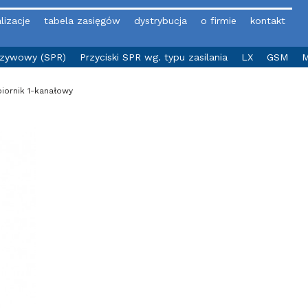
lizacje
tabela zasięgów
dystrybucja
o firmie
kontakt
yzywowy (SPR)
Przyciski SPR wg. typu zasilania
LX
GSM
M
iornik 1-kanałowy