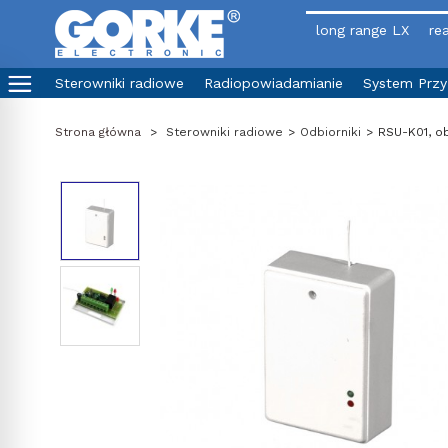
long range LX
rea
Sterowniki radiowe
Radiopowiadamianie
System Prz
Strona główna
>
Sterowniki radiowe
>
Odbiorniki
>
RSU-K01, ob