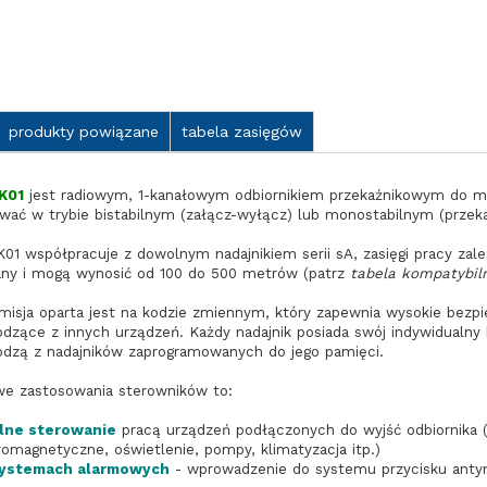
produkty powiązane
tabela zasięgów
K01
jest radiowym, 1-kanałowym odbiornikiem przekaźnikowym do 
wać w trybie bistabilnym (załącz-wyłącz) lub monostabilnym (przek
01 współpracuje z dowolnym nadajnikiem serii sA, zasięgi pracy zale
ny i mogą wynosić od 100 do 500 metrów (patrz
tabela kompatybiln
misja oparta jest na kodzie zmiennym, który zapewnia wysokie bezp
dzące z innych urządzeń. Każdy nadajnik posiada swój indywidualny k
dzą z nadajników zaprogramowanych do jego pamięci.
e zastosowania sterowników to:
lne sterowanie
pracą urządzeń podłączonych do wyjść odbiornika (n
romagnetyczne, oświetlenie, pompy, klimatyzacja itp.)
ystemach alarmowych
- wprowadzenie do systemu przycisku antyn