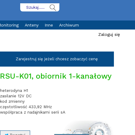
onitoring
Anteny
Inne
Archiwum
Zaloguj się
Zarejestruj się jeżeli chcesz zobaczyć cenę
RSU-K01, obiornik 1-kanałowy
heterodyna H1
zasilanie 12V DC
kod zmienny
częstotliwość 433,92 MHz
współpraca z nadajnikami serii sA