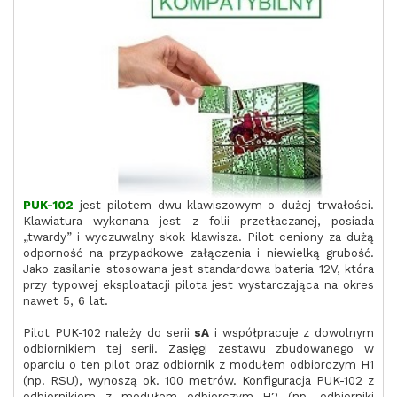
PUK-102
jest pilotem dwu-klawiszowym o dużej trwałości.
Klawiatura wykonana jest z folii przetłaczanej, posiada
„twardy” i wyczuwalny skok klawisza. Pilot ceniony za dużą
odporność na przypadkowe załączenia i niewielką grubość.
Jako zasilanie stosowana jest standardowa bateria 12V, która
przy typowej eksploatacji pilota jest wystarczająca na okres
nawet 5, 6 lat.
Pilot PUK-102 należy do serii
sA
i współpracuje z dowolnym
odbiornikiem tej serii. Zasięgi zestawu zbudowanego w
oparciu o ten pilot oraz odbiornik z modułem odbiorczym H1
(np. RSU), wynoszą ok. 100 metrów. Konfiguracja PUK-102 z
odbiornikiem z modułem odbiorczym H2 (np. odbiorniki