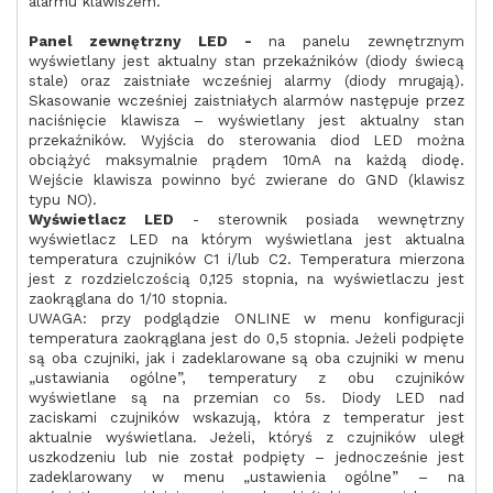
alarmu klawiszem.
Panel zewnętrzny LED -
na panelu zewnętrznym
wyświetlany jest aktualny stan przekaźników (diody świecą
stale) oraz zaistniałe wcześniej alarmy (diody mrugają).
Skasowanie wcześniej zaistniałych alarmów następuje przez
naciśnięcie klawisza – wyświetlany jest aktualny stan
przekaźników. Wyjścia do sterowania diod LED można
obciążyć maksymalnie prądem 10mA na każdą diodę.
Wejście klawisza powinno być zwierane do GND (klawisz
typu NO).
Wyświetlacz LED
- sterownik posiada wewnętrzny
wyświetlacz LED na którym wyświetlana jest aktualna
temperatura czujników C1 i/lub C2. Temperatura mierzona
jest z rozdzielczością 0,125 stopnia, na wyświetlaczu jest
zaokrąglana do 1/10 stopnia.
UWAGA: przy podglądzie ONLINE w menu konfiguracji
temperatura zaokrąglana jest do 0,5 stopnia. Jeżeli podpięte
są oba czujniki, jak i zadeklarowane są oba czujniki w menu
„ustawiania ogólne”, temperatury z obu czujników
wyświetlane są na przemian co 5s. Diody LED nad
zaciskami czujników wskazują, która z temperatur jest
aktualnie wyświetlana. Jeżeli, któryś z czujników uległ
uszkodzeniu lub nie został podpięty – jednocześnie jest
zadeklarowany w menu „ustawienia ogólne” – na