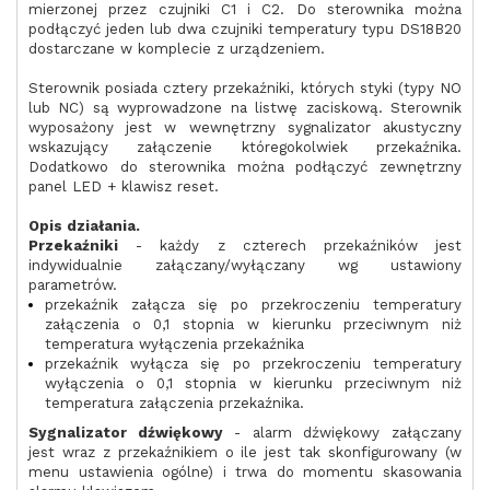
mierzonej przez czujniki C1 i C2. Do sterownika można
podłączyć jeden lub dwa czujniki temperatury typu DS18B20
dostarczane w komplecie z urządzeniem.
Sterownik posiada cztery przekaźniki, których styki (typy NO
lub NC) są wyprowadzone na listwę zaciskową. Sterownik
wyposażony jest w wewnętrzny sygnalizator akustyczny
wskazujący załączenie któregokolwiek przekaźnika.
Dodatkowo do sterownika można podłączyć zewnętrzny
panel LED + klawisz reset.
Opis działania.
Przekaźniki
- każdy z czterech przekaźników jest
indywidualnie załączany/wyłączany wg ustawiony
parametrów.
przekaźnik załącza się po przekroczeniu temperatury
załączenia o 0,1 stopnia w kierunku przeciwnym niż
temperatura wyłączenia przekaźnika
przekaźnik wyłącza się po przekroczeniu temperatury
wyłączenia o 0,1 stopnia w kierunku przeciwnym niż
temperatura załączenia przekaźnika.
Sygnalizator dźwiękowy
- alarm dźwiękowy załączany
jest wraz z przekaźnikiem o ile jest tak skonfigurowany (w
menu ustawienia ogólne) i trwa do momentu skasowania