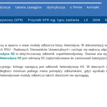
lizacje
tabela zasięgów
dystrybucja
o firmie
kontakt
yzywowy (SPR)
Przyciski SPR wg. typu zasilania
LX
GSM
M
 są w oparciu o nowe moduły odbiorcze klasy heterodyna. W dokumentacji 
kach RSU - Radiowych Sterowników Uniwersalnych i cechuje się większą odp
rodyna H2
to dotychczasowy odbiornik superheterodynowy. Stanowi ona w
Heterodyna H3
jest odmianą H2 zoptymalizowana do zastosowań bateryjnyc
cyjnego, którego następcą jest odbiornik heterodynowy H1. W obecnych i
dległości minimum jednego metra pomiędzy odbiornikami, gdyż wynikało 
 heterodynowe moduły odbiorcze takich obostrzeń nie wymagają.