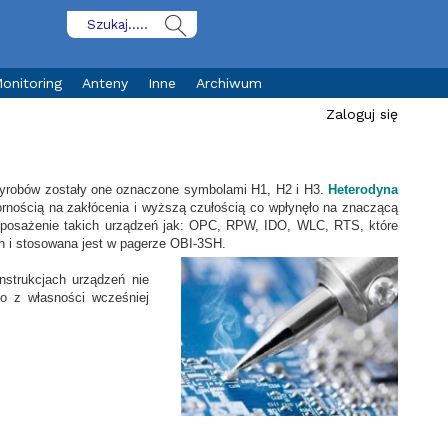
onitoring
Anteny
Inne
Archiwum
Zaloguj się
wyrobów zostały one oznaczone symbolami H1, H2 i H3.
Heterodyna
ornością na zakłócenia i wyższą czułością co wpłynęło na znaczącą
yposażenie takich urządzeń jak: OPC, RPW, IDO, WLC, RTS, które
h i stosowana jest w pagerze OBI-3SH.
nstrukcjach urządzeń nie
to z własności wcześniej