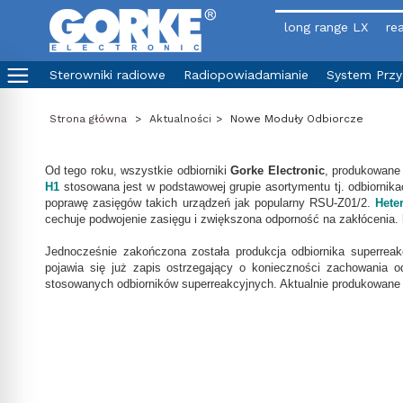
long range LX
rea
Sterowniki radiowe
Radiopowiadamianie
System Prz
Strona główna
>
Aktualności
>
Nowe Moduły Odbiorcze
Od tego roku, wszystkie odbiorniki
Gorke Electronic
, produkowane
H1
stosowana jest w podstawowej grupie asortymentu tj. odbiorni
poprawę zasięgów takich urządzeń jak popularny RSU-Z01/2.
Hete
cechuje podwojenie zasięgu i zwiększona odporność na zakłócenia.
Jednocześnie zakończona została produkcja odbiornika superreak
pojawia się już zapis ostrzegający o konieczności zachowania o
stosowanych odbiorników superreakcyjnych. Aktualnie produkowane