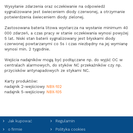
Wysyłanie zdarzenia oraz oczekiwanie na odpowiedź
sygnalizowane jest świeceniem diody czerwonej, a otrzymanie
potwierdzenia świeceniem diody zielonej.
Zastosowana bateria litowa wystarcza na wysłanie minimum 40
000 zdarzeń, a czas pracy w stanie oczekiwania wynosi powyżej
5 lat. Niski stan baterii sygnalizowany jest błyskami diody
czerwonej powtarzanymi co 5s i czas niezbędny na jej wymianę
wynosi min. 2 tygodnie.
Wejścia nadajników mogą być podłączane np. do wyjść OC w
centralach alarmowych, do styków NC przekaźników czy np.
przycisków antynapadowych ze stykami NC.
Karty produktów:
nadajnik 2-wejściowy
NBX-102
nadajnik 5-wejściowy
NBX-105
Jak kupować
Regulamin
o firmie
Polityka cookies