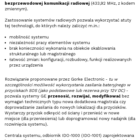
bezprzewodowej komunikacji radiowej
(433,92 MHz, z kodem
zmiennym).
Zastosowanie systemów radiowych pozwala wykorzystać atuty
tej technologii, do których należy zaliczyć m.in.:
mobilność systemu
niezależność pracy elementów systemu
brak konieczności wykonania na obiekcie okablowania
strukturalnego lub magistralnego
łatwość zmian: konfiguracji, rozbudowy, funkcji realizowanych
przez urządzenia
Rozwiązanie proponowane przez Gorke Electronic -
tu w
szczególności możliwość wykorzystania zasilania bateryjnego w
przyciskach SOS (jako podstawowe lub rezerwa przy 12V DC)
-
pozwala systemy GE
przenosić, rozwijać, modyfikować
bez
wymagań technicznych typu nowa dodatkowa magistrala czy
doprowadzanie zasilania do nowych lokalizacji dla przycisków.
Wystarczy przycisk odkręcić od ściany i przenieść w nowe
miejsce (dla przeniesienia) lub doprogramować nowy nadajnik (dla
rozwinięcia systemu).
Centrala systemu, odbiornik IDO-1000 (IDO-1001) zaprojektowana