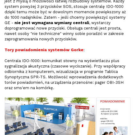
jest z myślą o możliwości łatwej rozbudowy systemów. Każdy
system powyżej 3 przycisków SOS, stosuje centralę IDO-1000
dzięki temu może być w dowolnym momencie powiększony aż
do 1000 nadajników. Zatem - jeśli chcemy powiększyć systemy
GE -
nie jest wymagana wymiany centrali
, wystarczy
doprogramować nowe przyciski. Obsługa centrali jest prosta,
nawet osoby "nie techniczne" winny sobie poradzić w zakresie
zaprogramowania nowych przycisków.
Tory powiadomienia systemów Gorke
:
Centrala IDO-1000: komunikat słowny na wyświetlaczu plus
sygnalizacja akustyczna (czasowe wyciszanie). Przy współpracy
odbiornika z komputerem, wizualizacja w programie Tablica
Synoptyczna SPR-TS. Możliwość wprowadzenia dodatkowych
torów powiadomień, na urządzenia przenośne: pager OBI-3SH
oraz sms'em na komórkę.