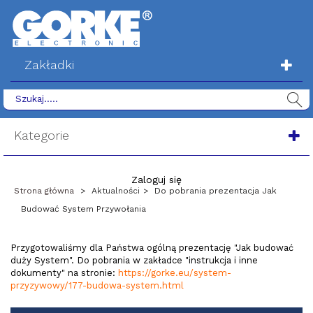
Zakładki
Kategorie
Zaloguj się
Strona główna
>
Aktualności
>
Do pobrania prezentacja Jak
Budować System Przywołania
Przygotowaliśmy dla Państwa ogólną prezentację "Jak budować
duży System". Do pobrania w zakładce "instrukcja i inne
dokumenty" na stronie:
https://gorke.eu/system-
przyzywowy/177-budowa-system.html